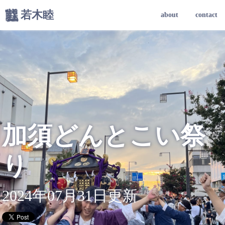
若木睦
about
contact
加須どんとこい祭
り
2024年07月31日更新